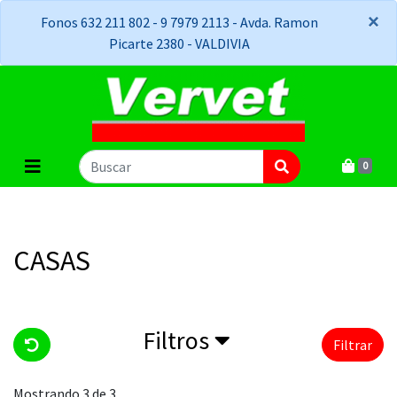
×
×
Fonos 632 211 802 - 9 7979 2113 - Avda. Ramon
Picarte 2380 - VALDIVIA
0
CASAS
Filtros
Filtrar
Mostrando 3 de 3