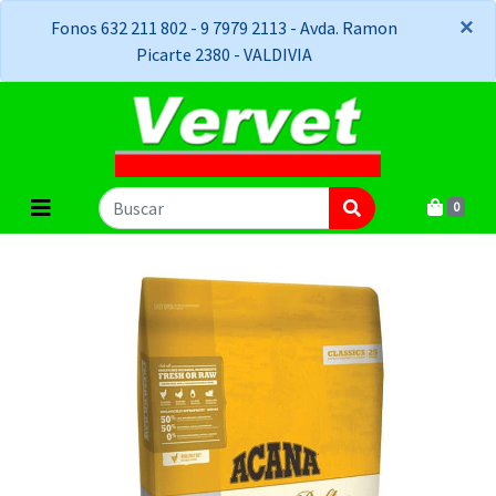
×
×
Fonos 632 211 802 - 9 7979 2113 - Avda. Ramon
Picarte 2380 - VALDIVIA
0