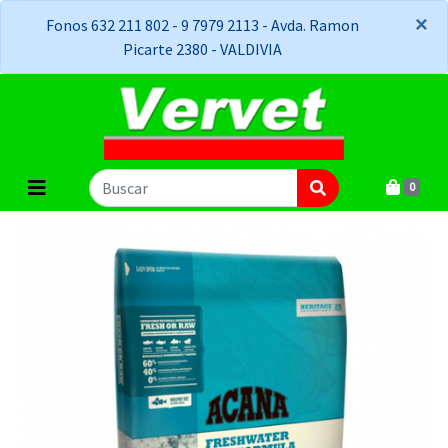
×
×
Fonos 632 211 802 - 9 7979 2113 - Avda. Ramon
Picarte 2380 - VALDIVIA
0