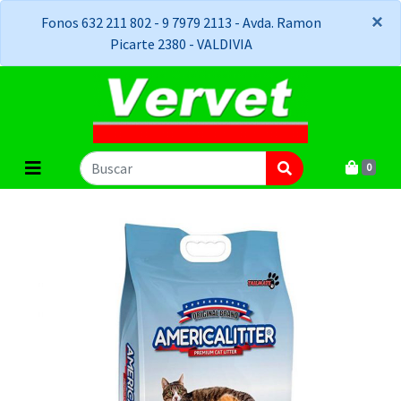
×
×
Fonos 632 211 802 - 9 7979 2113 - Avda. Ramon
Picarte 2380 - VALDIVIA
0