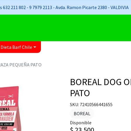
 632 211 802 - 9 7979 2113 - Avda. Ramon Picarte 2380 - VALDIVIA
 Dieta Barf Chile
RAZA PEQUEÑA PATO
BOREAL DOG O
PATO
SKU: 72410566441655
BOREAL
Disponible
$ 23.500