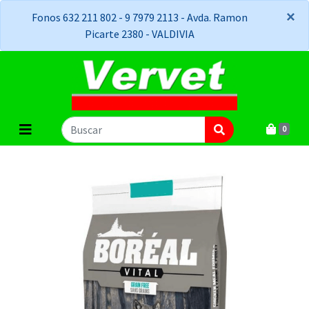
×
×
Fonos 632 211 802 - 9 7979 2113 - Avda. Ramon
Picarte 2380 - VALDIVIA
0