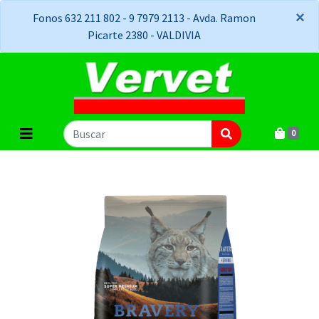
×
×
Fonos 632 211 802 - 9 7979 2113 - Avda. Ramon
Picarte 2380 - VALDIVIA
0