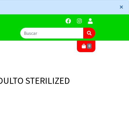
×
×
0
DULTO STERILIZED