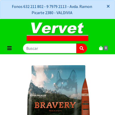
×
×
Fonos 632 211 802 - 9 7979 2113 - Avda. Ramon
Picarte 2380 - VALDIVIA
0