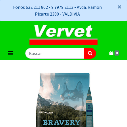
×
×
Fonos 632 211 802 - 9 7979 2113 - Avda. Ramon
Picarte 2380 - VALDIVIA
0