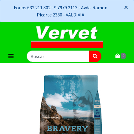
×
×
Fonos 632 211 802 - 9 7979 2113 - Avda. Ramon
Picarte 2380 - VALDIVIA
0