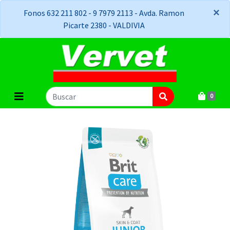
×
×
Fonos 632 211 802 - 9 7979 2113 - Avda. Ramon
Picarte 2380 - VALDIVIA
0