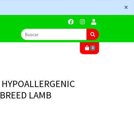
×
×
0
G HYPOALLERGENIC
 BREED LAMB