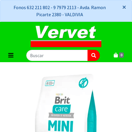
×
×
Fonos 632 211 802 - 9 7979 2113 - Avda. Ramon
Picarte 2380 - VALDIVIA
0