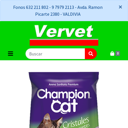
×
×
Fonos 632 211 802 - 9 7979 2113 - Avda. Ramon
Picarte 2380 - VALDIVIA
0