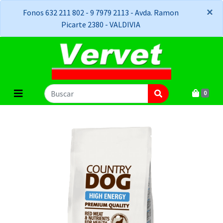
×
×
Fonos 632 211 802 - 9 7979 2113 - Avda. Ramon
Picarte 2380 - VALDIVIA
0