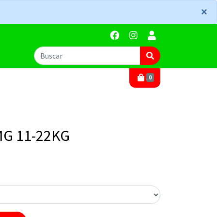
×
×
0
G 11-22KG