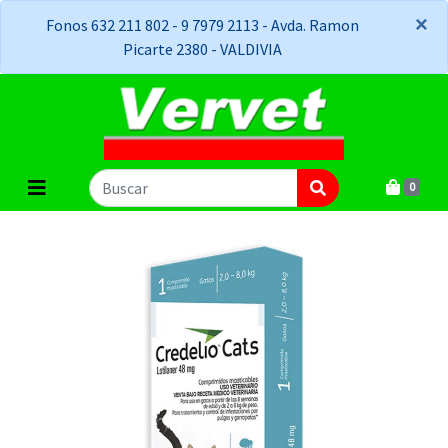
×
×
Fonos 632 211 802 - 9 7979 2113 - Avda. Ramon
Picarte 2380 - VALDIVIA
0