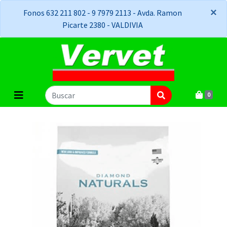
×
×
Fonos 632 211 802 - 9 7979 2113 - Avda. Ramon
Picarte 2380 - VALDIVIA
0