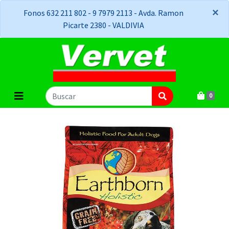
×
×
Fonos 632 211 802 - 9 7979 2113 - Avda. Ramon
Picarte 2380 - VALDIVIA
0