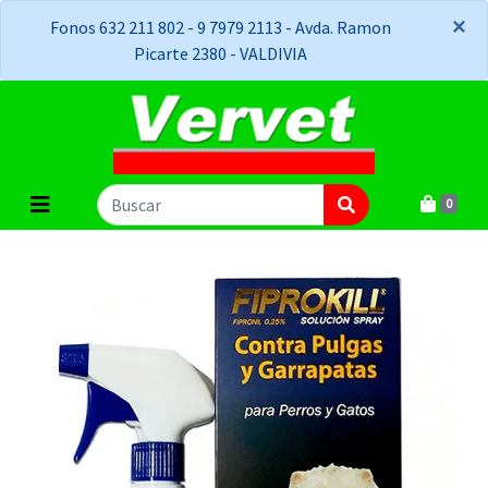
×
×
Fonos 632 211 802 - 9 7979 2113 - Avda. Ramon
Picarte 2380 - VALDIVIA
0