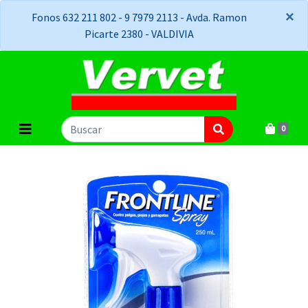
×
×
Fonos 632 211 802 - 9 7979 2113 - Avda. Ramon
Picarte 2380 - VALDIVIA
0