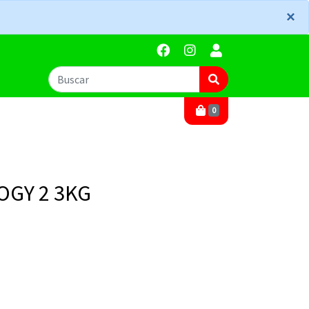
×
×
0
OGY 2 3KG