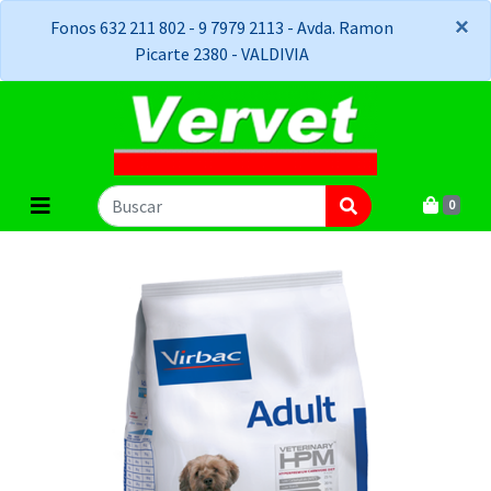
×
×
Fonos 632 211 802 - 9 7979 2113 - Avda. Ramon
Picarte 2380 - VALDIVIA
0