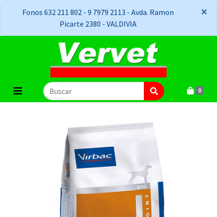
×
×
Fonos 632 211 802 - 9 7979 2113 - Avda. Ramon
Picarte 2380 - VALDIVIA
0