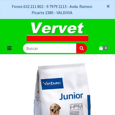
×
×
Fonos 632 211 802 - 9 7979 2113 - Avda. Ramon
Picarte 2380 - VALDIVIA
0