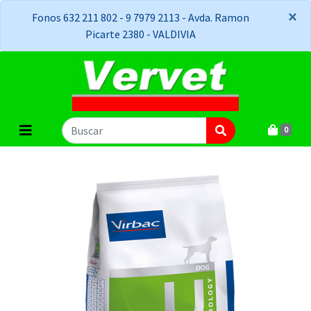
×
×
Fonos 632 211 802 - 9 7979 2113 - Avda. Ramon
Picarte 2380 - VALDIVIA
0