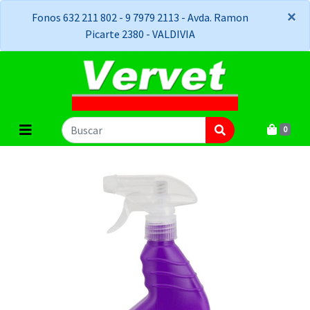
×
×
Fonos 632 211 802 - 9 7979 2113 - Avda. Ramon
Picarte 2380 - VALDIVIA
0