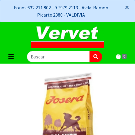
×
×
Fonos 632 211 802 - 9 7979 2113 - Avda. Ramon
Picarte 2380 - VALDIVIA
0