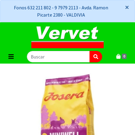
×
×
Fonos 632 211 802 - 9 7979 2113 - Avda. Ramon
Picarte 2380 - VALDIVIA
0