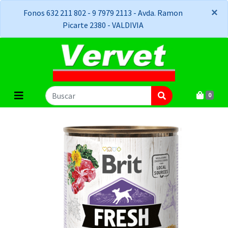
×
×
Fonos 632 211 802 - 9 7979 2113 - Avda. Ramon
Picarte 2380 - VALDIVIA
0