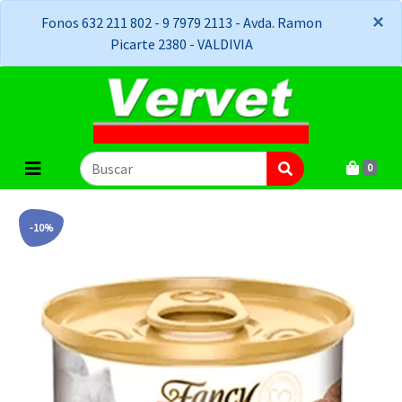
×
×
Fonos 632 211 802 - 9 7979 2113 - Avda. Ramon
Picarte 2380 - VALDIVIA
0
-10%