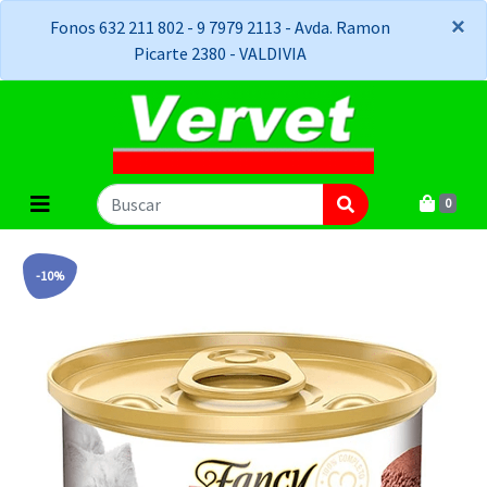
×
×
Fonos 632 211 802 - 9 7979 2113 - Avda. Ramon
Picarte 2380 - VALDIVIA
0
-10%