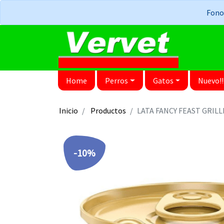
Fonos
Home
Perros
Gatos
Nuevo!!
Inicio
Productos
LATA FANCY FEAST GRIL
-10%