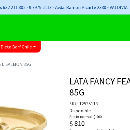
 632 211 802 - 9 7979 2113 - Avda. Ramon Picarte 2380 - VALDIVIA
 Dieta Barf Chile
LED SALMON 85G
LATA FANCY FE
85G
SKU: 12535113
Disponible
Precio normal:
$ 900
$ 810