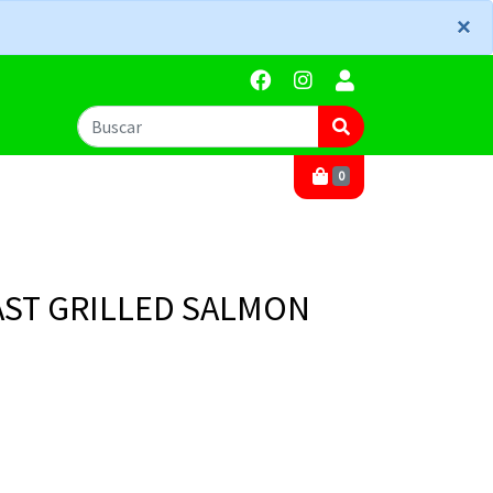
×
×
0
AST GRILLED SALMON