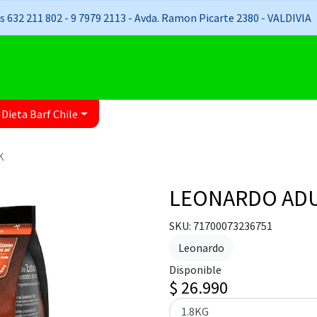
 632 211 802 - 9 7979 2113 - Avda. Ramon Picarte 2380 - VALDIVIA
 Dieta Barf Chile
K
LEONARDO AD
SKU: 71700073236751
Leonardo
Disponible
$ 26.990