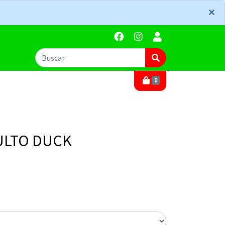
×
×
0
ULTO DUCK