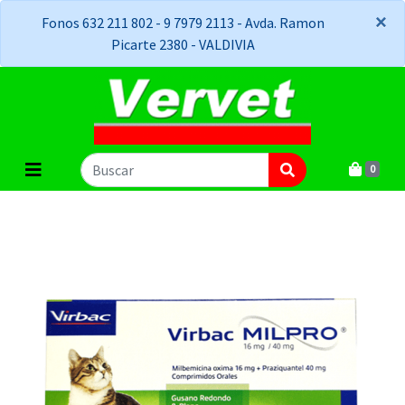
×
×
Fonos 632 211 802 - 9 7979 2113 - Avda. Ramon
Picarte 2380 - VALDIVIA
0