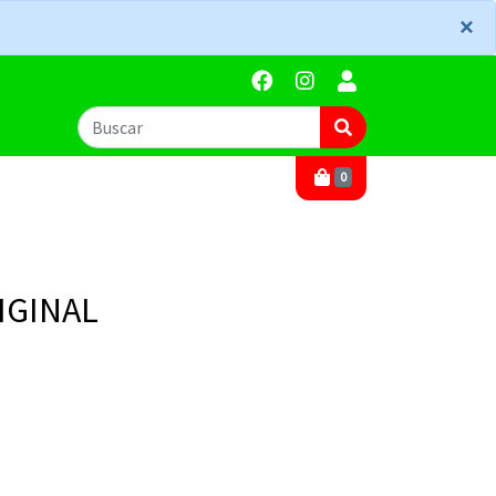
×
×
0
IGINAL