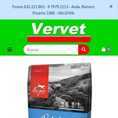
×
×
Fonos 632 211 802 - 9 7979 2113 - Avda. Ramon
Picarte 2380 - VALDIVIA
0