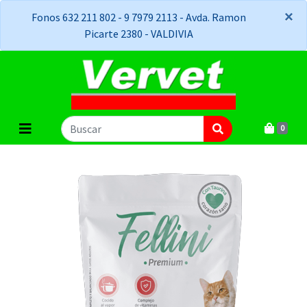
×
×
Fonos 632 211 802 - 9 7979 2113 - Avda. Ramon
Picarte 2380 - VALDIVIA
0