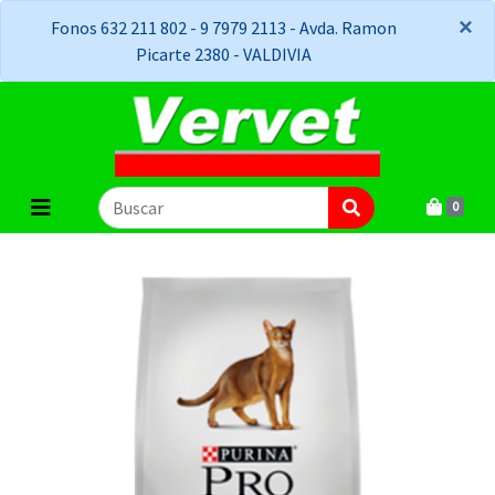
×
×
Fonos 632 211 802 - 9 7979 2113 - Avda. Ramon
Picarte 2380 - VALDIVIA
0