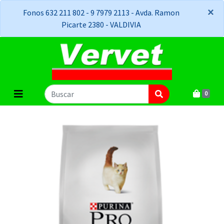
×
×
Fonos 632 211 802 - 9 7979 2113 - Avda. Ramon
Picarte 2380 - VALDIVIA
0