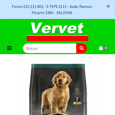
×
×
Fonos 632 211 802 - 9 7979 2113 - Avda. Ramon
Picarte 2380 - VALDIVIA
0