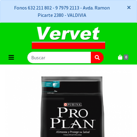
×
×
Fonos 632 211 802 - 9 7979 2113 - Avda. Ramon
Picarte 2380 - VALDIVIA
0