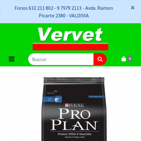
×
×
Fonos 632 211 802 - 9 7979 2113 - Avda. Ramon
Picarte 2380 - VALDIVIA
0