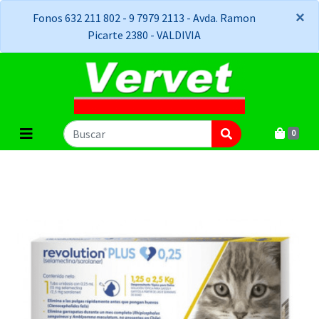
×
×
Fonos 632 211 802 - 9 7979 2113 - Avda. Ramon
Picarte 2380 - VALDIVIA
0