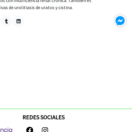
os con insuficiencia renal crónica. También es
vas de urolitiasis de uratos y cistina.
REDES SOCIALES