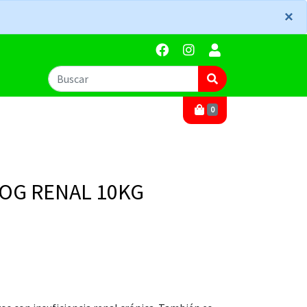
×
×
0
DOG RENAL 10KG