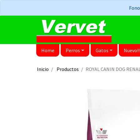
Fonos
Home
Perros
Gatos
Nuevo!!
Inicio
Productos
ROYAL CANIN DOG RENA