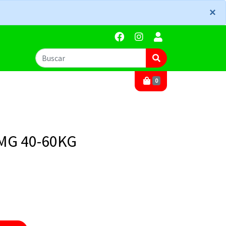
×
×
0
MG 40-60KG