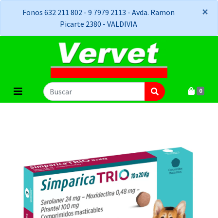
×
×
Fonos 632 211 802 - 9 7979 2113 - Avda. Ramon
Picarte 2380 - VALDIVIA
0