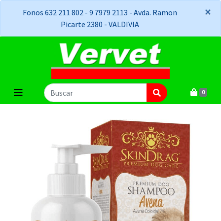
×
×
Fonos 632 211 802 - 9 7979 2113 - Avda. Ramon
Picarte 2380 - VALDIVIA
0