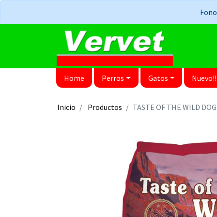
Fonos
Home
Perros
Gatos
Nuevo!!
Inicio
Productos
TASTE OF THE WILD DOG