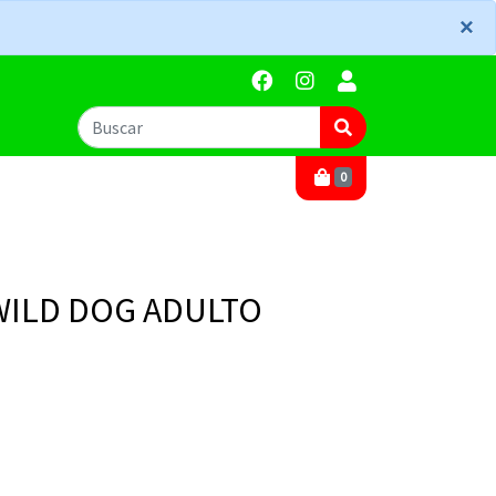
×
×
0
WILD DOG ADULTO